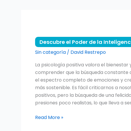
Descubre
el
Descubre el Poder de la Inteligen
Poder
de
Sin categoría
/
David Restrepo
la
La psicología positiva valora el bienestar
Inteligencia
comprender que la búsqueda constante de 
Emocional:
el espectro completo de emociones y crea
Tu
más sostenible. Es fácil criticarnos a nos
Guía
positivos, pero la búsqueda de una felici
para
presiones poco realistas, lo que lleva a se
una
Vida
Read More »
más
Plena