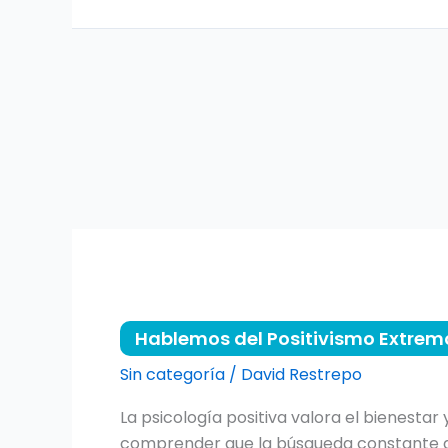
y
Exitosa
Hablemos
del
Hablemos del Positivismo Extrem
Positivismo
Extremo
Sin categoría
/
David Restrepo
La psicología positiva valora el bienestar
comprender que la búsqueda constante de 