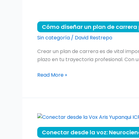
Cómo
diseñar
Cómo diseñar un plan de carrera 
un
plan
Sin categoría
/
David Restrepo
de
Crear un plan de carrera es de vital impo
carrera
plazo en tu trayectoria profesional. Con 
para
una
Read More »
exitosa
trayectoria
profesional
Conectar
desde
Conectar desde la voz: Neurocie
la