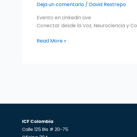
voz:
Deja un comentario
/
David Restrepo
Neurociencia
Evento en Linkedin Live
y
Conectar desde la Voz, Neurociencia y Co
Coaching
Read More »
ICF Colombia
Calle 125 Bis # 20-75