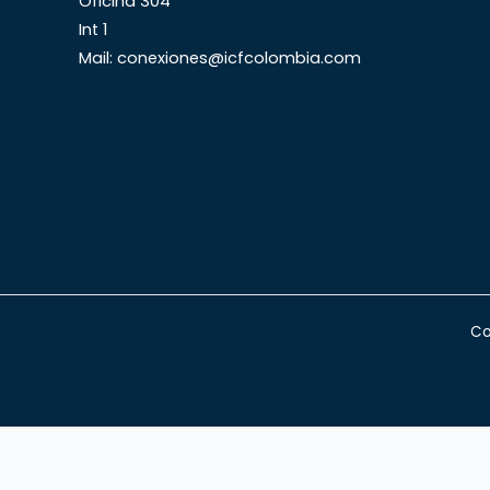
Oficina 304
Int 1
Mail: conexiones@icfcolombia.com
Co