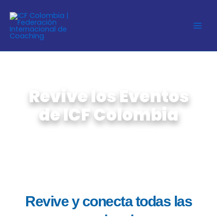
Ir
al
contenido
Revive los Eventos
de ICF Colombia
Revive y conecta todas las