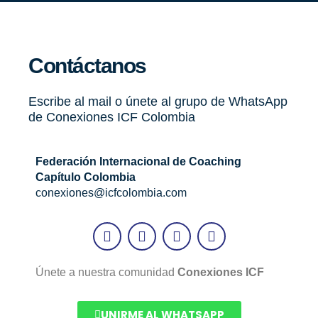
Contáctanos
Escribe al mail o únete al grupo de WhatsApp
de Conexiones ICF Colombia
Federación Internacional de Coaching
Capítulo Colombia
conexiones@icfcolombia.com
L
F
I
Y
i
a
n
o
n
c
s
u
k
e
t
t
Únete a nuestra comunidad
Conexiones ICF
e
b
a
u
d
o
g
b
i
o
r
e
UNIRME AL WHATSAPP