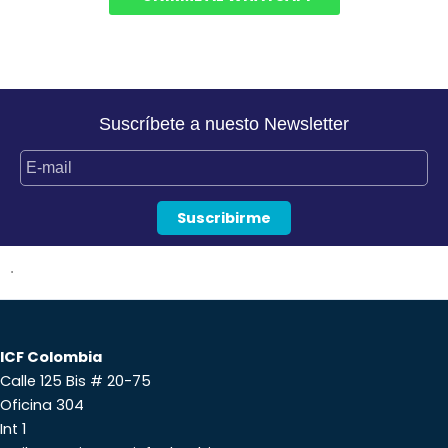
n
k
a
-
-
m
i
f
n
Suscríbete a nuesto Newsletter
.
ICF Colombia
Calle 125 Bis # 20-75
Oficina 304
Int 1