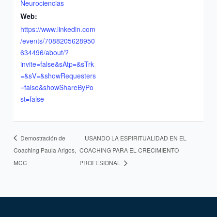
Neurociencias
Web:
https://www.linkedin.com
/events/7088205628950
634496/about/?
invite=false&sAtp=&sTrk
=&sV=&showRequesters
=false&showShareByPo
st=false
Demostración de
USANDO LA ESPIRITUALIDAD EN EL
Coaching Paula Arigos,
COACHING PARA EL CRECIMIENTO
MCC
PROFESIONAL