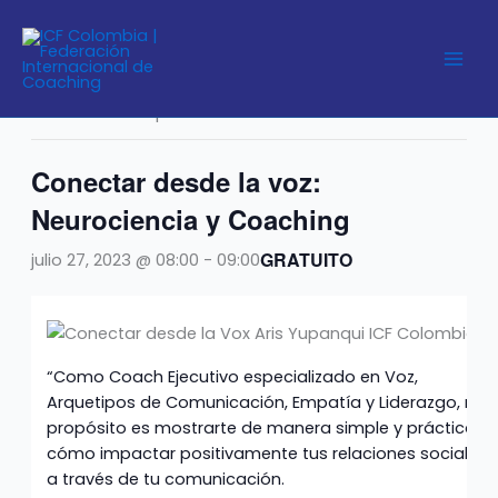
Ir
al
« Todos los Eventos
contenido
Este evento ha pasado.
Conectar desde la voz:
Neurociencia y Coaching
GRATUITO
julio 27, 2023 @ 08:00
-
09:00
“Como Coach Ejecutivo especializado en Voz,
Arquetipos de Comunicación, Empatía y Liderazgo, mi
propósito es mostrarte de manera simple y práctica
cómo impactar positivamente tus relaciones sociales
a través de tu comunicación.