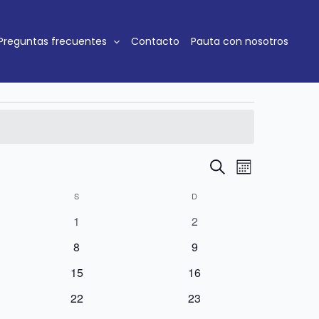
SÁBADO
DOMINGO
Preguntas frecuentes
Contacto
Pauta con nosotros
Navegación
Navegación
Buscar
Mes
de
de
S
D
búsqueda
vistas
0
0
y
de
1
2
eventos
eventos
vistas
Evento
0
0
8
9
de
eventos
eventos
0
0
15
16
Eventos
eventos
eventos
0
0
22
23
eventos
eventos