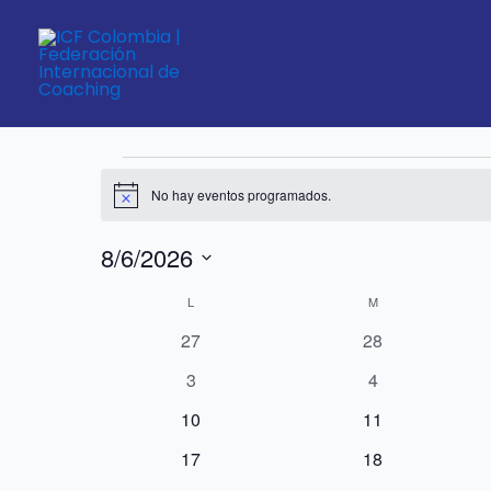
Ir
LUNES
MARTES
al
contenido
Encuentro Presencial
Eventos
Eventos
Encuentro Presencial
No hay eventos programados.
Notice
8/6/2026
Seleccionar
Calendario
L
M
fecha.
de
0
0
27
28
Eventos
eventos
eventos
0
0
3
4
eventos
eventos
0
0
10
11
eventos
eventos
0
0
17
18
eventos
eventos