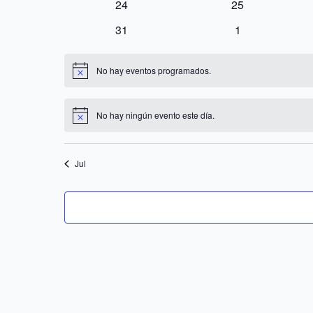
0
0
24
25
eventos
eventos
0
0
31
1
eventos
eventos
No hay eventos programados.
Notice
No hay ningún evento este día.
Notice
Jul