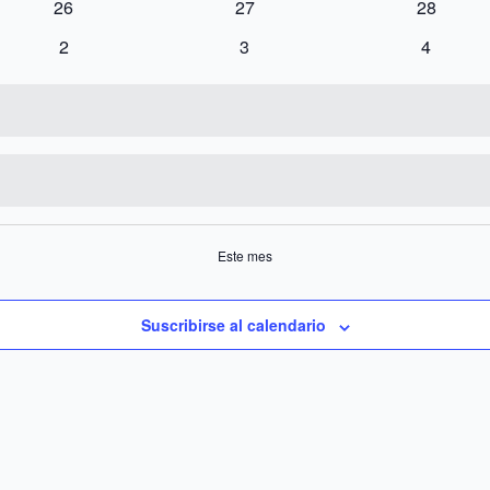
0
0
0
26
27
28
eventos
eventos
eventos
0
0
0
2
3
4
eventos
eventos
eventos
Este mes
Suscribirse al calendario