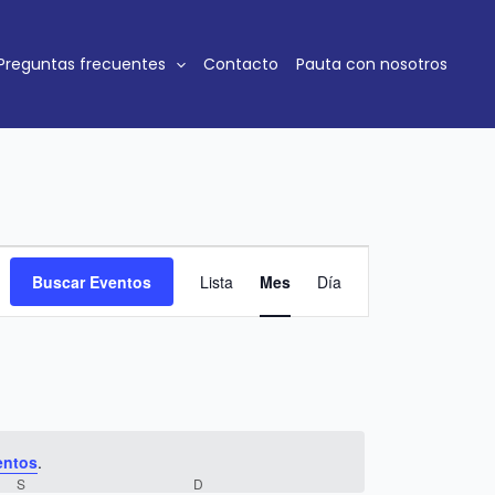
SÁBADO
DOMINGO
Preguntas frecuentes
Contacto
Pauta con nosotros
Navegación
Buscar Eventos
Lista
Mes
Día
de
vistas
de
Evento
entos
.
S
D