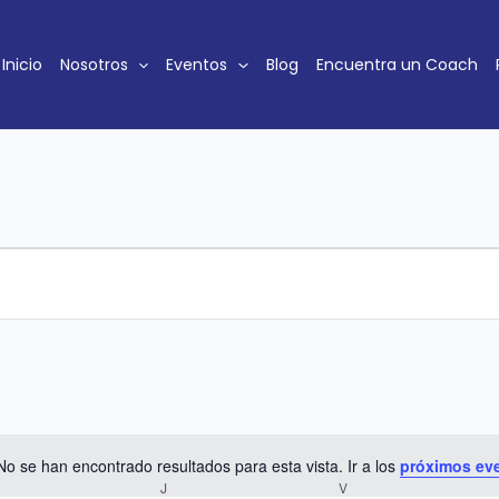
MIÉRCOLES
JUEVES
VIERNES
Inicio
Nosotros
Eventos
Blog
Encuentra un Coach
No se han encontrado resultados para esta vista. Ir a los
próximos ev
Notice
J
V