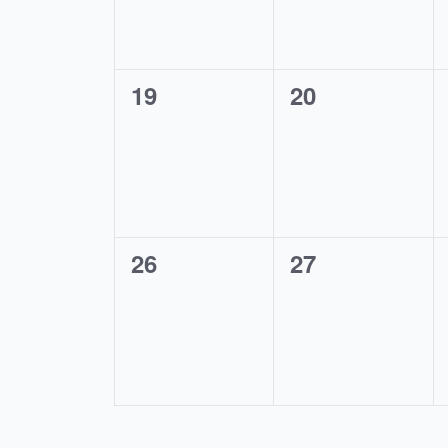
0
0
19
20
eventos,
eventos,
0
0
26
27
eventos,
eventos,