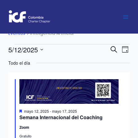
Ir
al
contenido
Inteligencia Artificial
Eventos
for
Eventos
Inteligencia Artificial
mayo
12,
5/12/2025
Navegación
Nave
Buscar
Día
2025
de
de
Seleccionar
Todo el día
búsqueda
vistas
fecha.
y
de
vistas
Event
de
Eventos
Destacado
mayo 12, 2025
-
mayo 17, 2025
Semana Internacional del Coaching
Zoom
Gratuito