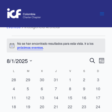
LUNES
MARTES
MIÉRCOLES
JUEVES
VIERNES
SÁBADO
DOMING
Ir
al
contenido
Inteligencia Artificial
Eventos
Eventos
Inteligencia Artificial
No se han encontrado resultados para esta vista. Ir a los
Notice
próximos eventos
.
8/1/2025
Navegación
Nave
Buscar
Mes
de
de
Seleccionar
L
M
X
J
V
S
D
Calendario
búsqueda
vistas
fecha.
de
y
de
0
0
0
0
0
0
0
28
29
30
31
1
2
3
Eventos
vistas
Event
eventos
eventos
eventos
eventos
eventos
eventos
eventos
0
0
0
0
0
0
0
4
5
6
7
8
9
10
de
eventos
eventos
eventos
eventos
eventos
eventos
eventos
Eventos
0
0
0
0
0
0
0
11
12
13
14
15
16
17
eventos
eventos
eventos
eventos
eventos
eventos
eventos
0
0
0
0
0
0
0
18
19
20
21
22
23
24