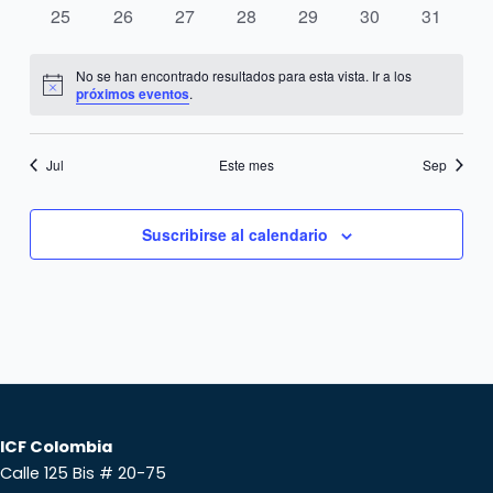
eventos
eventos
eventos
eventos
eventos
eventos
eventos
0
0
0
0
0
0
0
25
26
27
28
29
30
31
eventos
eventos
eventos
eventos
eventos
eventos
eventos
No se han encontrado resultados para esta vista. Ir a los
Notice
próximos eventos
.
Jul
Este mes
Sep
Suscribirse al calendario
ICF Colombia
Calle 125 Bis # 20-75