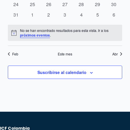
eventos
eventos
eventos
eventos
eventos
eventos
eventos
0
0
0
0
0
0
0
24
25
26
27
28
29
30
eventos
eventos
eventos
eventos
eventos
eventos
eventos
0
0
0
0
0
0
0
31
1
2
3
4
5
6
eventos
eventos
eventos
eventos
eventos
eventos
eventos
No se han encontrado resultados para esta vista. Ir a los
Notice
próximos eventos
.
Feb
Este mes
Abr
Suscribirse al calendario
ICF Colombia