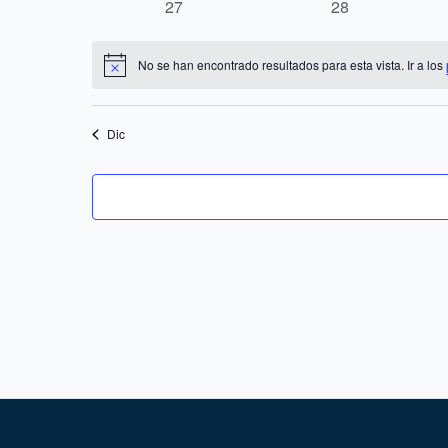
0
0
27
28
eventos
eventos
No se han encontrado resultados para esta vista. Ir a los
Notice
Dic