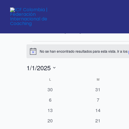
Ir
LUNES
MARTES
al
contenido
Coaching en Bogotá
Eventos
Eventos
Coaching en Bogotá
No se han encontrado resultados para esta vista. Ir a los
Notice
1/1/2025
Seleccionar
Calendario
L
M
fecha.
de
0
0
30
31
Eventos
eventos
eventos
0
0
6
7
eventos
eventos
0
0
13
14
eventos
eventos
0
0
20
21
eventos
eventos