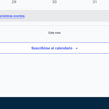
0
0
0
29
30
31
eventos
eventos
eventos
próximos eventos
.
Este mes
Suscribirse al calendario