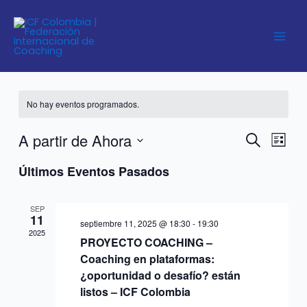
Ir
al
contenido
Webinar por Zoom ICF
No hay eventos programados.
A partir de Ahora
Navegación
Nave
Buscar
Lista
de
de
Seleccionar
Últimos Eventos Pasados
búsqueda
vistas
fecha.
y
de
vistas
Event
SEP
11
de
septiembre 11, 2025 @ 18:30
-
19:30
2025
Eventos
PROYECTO COACHING –
Coaching en plataformas:
¿oportunidad o desafío? están
listos – ICF Colombia