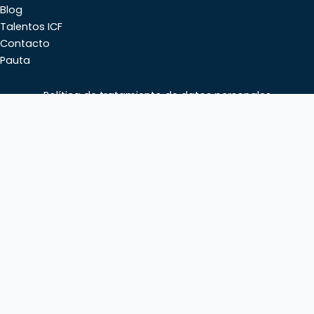
Blog
Talentos ICF
Contacto
Pauta
Política de tratamiento de datos personales
Copyright © 2026 ICF Colombia | Federación Internacional de
Coaching