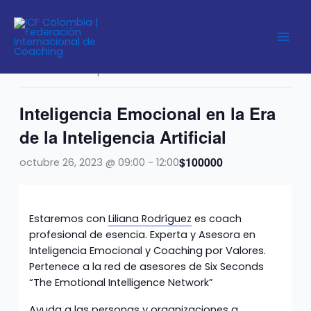
Ir
al
« Todos los Eventos
contenido
Este evento ha pasado.
Inteligencia Emocional en la Era
de la Inteligencia Artificial
$100000
octubre 26, 2023 @ 09:00
-
12:00
Estaremos con
Liliana Rodríguez
es coach
profesional de esencia. Experta y Asesora en
Inteligencia Emocional y Coaching por Valores.
Pertenece a la red de asesores de Six Seconds
“The Emotional Intelligence Network”
Ayuda a las personas y organizaciones a