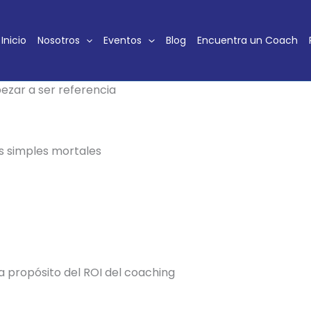
mar forma, y esta agenda merece que la revises con ate
Inicio
Nosotros
Eventos
Blog
Encuentra un Coach
 para la práctica actual del coaching: comunicación, es
sigue cambiando.
ezar a ser referencia
s simples mortales
 a propósito del ROI del coaching