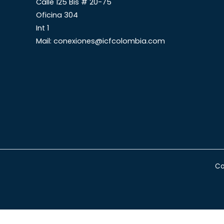
Calle 125 Bis # 20-75
Oficina 304
Int 1
Mail: conexiones@icfcolombia.com
Co