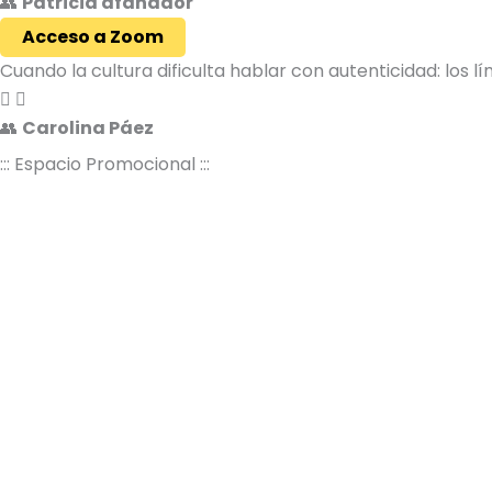
👥
Patricia afanador
Acceso a Zoom
Cuando la cultura dificulta hablar con autenticidad: los lí
👥
Carolina Páez
::: Espacio Promocional :::