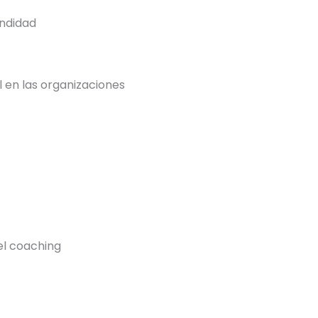
undidad
l en las organizaciones
el coaching