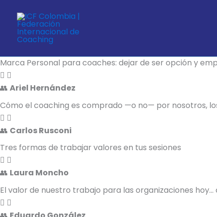
¡Semana Internacional del Coaching (ICW) 2026!
Ir
La Semana Internacional del Coaching 2026 empieza a to
al
contenido
Durante varios días abriremos conversaciones necesarias
nuevas formas de mirar nuestro rol en un contexto que 
Marca Personal para coaches: dejar de ser opción y emp
👥
Ariel Hernández
Cómo el coaching es comprado —o no— por nosotros, lo
👥
Carlos Rusconi
Tres formas de trabajar valores en tus sesiones
👥
Laura Moncho
El valor de nuestro trabajo para las organizaciones hoy…
👥
Eduardo González