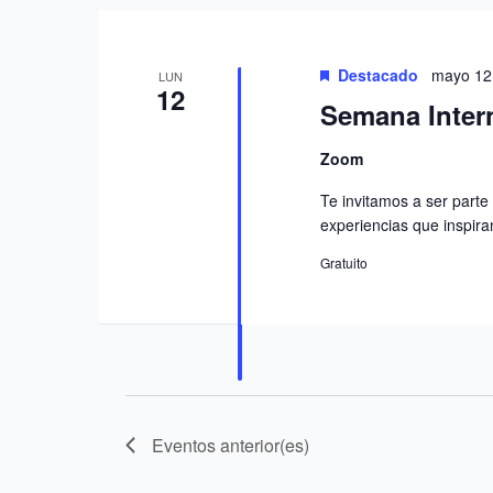
palabra
clave.
Destacado
mayo 12
LUN
12
Semana Inter
Zoom
Te invitamos a ser part
experiencias que inspira
Gratuito
Eventos
anterior(es)