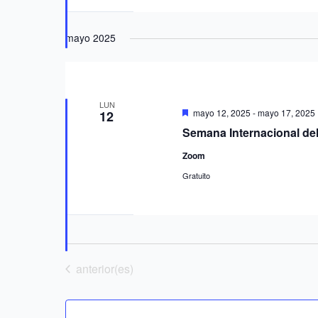
mayo 2025
LUN
Destacado
mayo 12, 2025
-
mayo 17, 2025
12
Semana Internacional de
Zoom
Gratuito
Eventos
anterior(es)