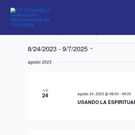
Ir
al
contenido
Congreso de Coaching
Eventos
Eventos
Congreso de Coaching
8/24/2023
 - 
9/7/2025
Seleccionar
agosto 2023
fecha.
JUE
agosto 24, 2023 @ 08:00
-
09:00
24
USANDO LA ESPIRITUA